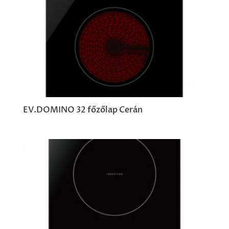
EV.DOMINO 32 főzőlap Cerán