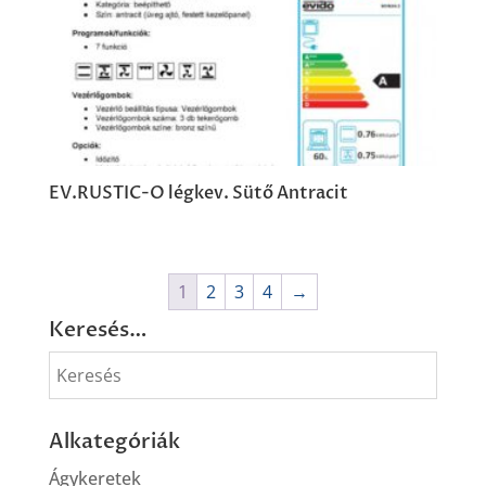
EV.RUSTIC-O légkev. Sütő Antracit
1
2
3
4
→
Keresés…
Alkategóriák
Ágykeretek