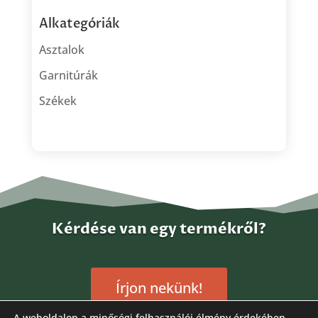
Alkategóriák
Asztalok
Garnitúrák
Székek
Kérdése van egy termékről?
Írjon nekünk!
A weboldalon a minőségi felhasználói élmény érdekében