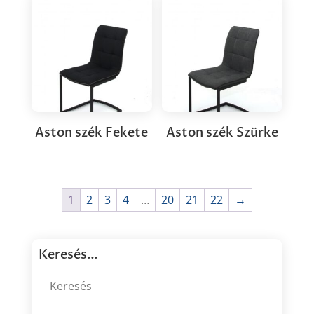
Aston szék Fekete
Aston szék Szürke
1
2
3
4
…
20
21
22
→
Keresés…