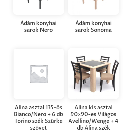
Ádám konyhai
Ádám konyhai
sarok Nero
sarok Sonoma
Alina asztal 135-ös
Alina kis asztal
Bianco/Nero + 6 db
90×90-es Világos
Torino szék Szürke
Avellino/Wenge + 4
szövet
db Alina szék