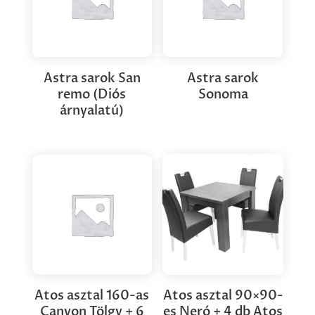
Astra sarok San
Astra sarok
remo (Diós
Sonoma
árnyalatú)
Atos asztal 160-as
Atos asztal 90×90-
Canyon Tölgy + 6
es Neró + 4 db Atos