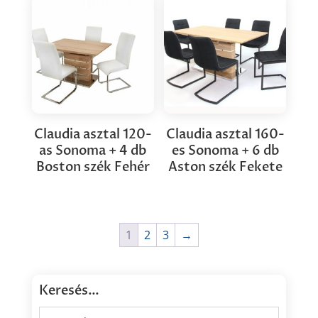
Claudia asztal 120-
Claudia asztal 160-
as Sonoma + 4 db
es Sonoma + 6 db
Boston szék Fehér
Aston szék Fekete
1
2
3
→
Keresés…