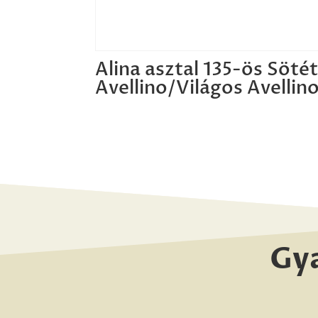
Alina asztal 135-ös Söté
Avellino/Világos Avellin
Gy