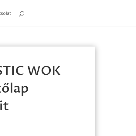
solat
STIC WOK
zőlap
it