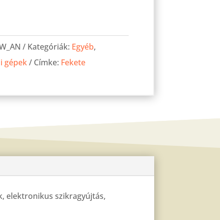
W_AN
Kategóriák:
Egyéb
,
i gépek
Címke:
Fekete
 elektronikus szikragyújtás,