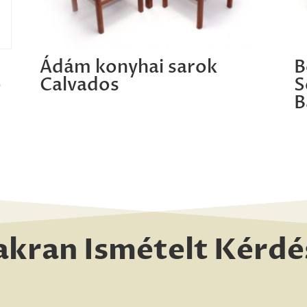
t
Ádám konyhai sarok
B
o
Calvados
S
B
akran Ismételt Kérdé