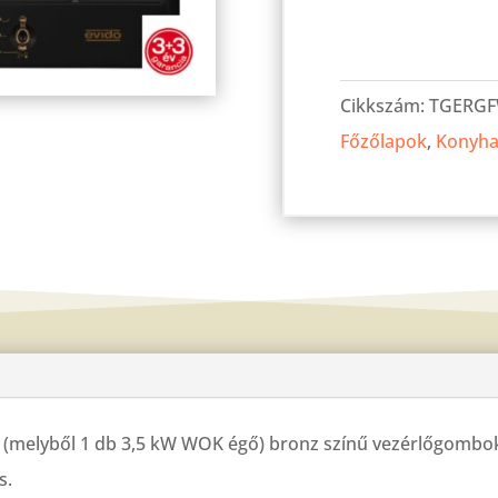
EV.RUSTIC
WOK
Cikkszám:
TGERGF
gáz
Főzőlapok
,
Konyha
főzőlap
Antracit
mennyiség
 (melyből 1 db 3,5 kW WOK égő) bronz színű vezérlőgombok,
s.