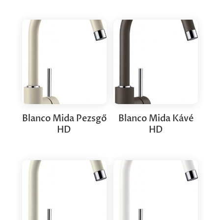
Blanco Mida Pezsgő
Blanco Mida Kávé
HD
HD