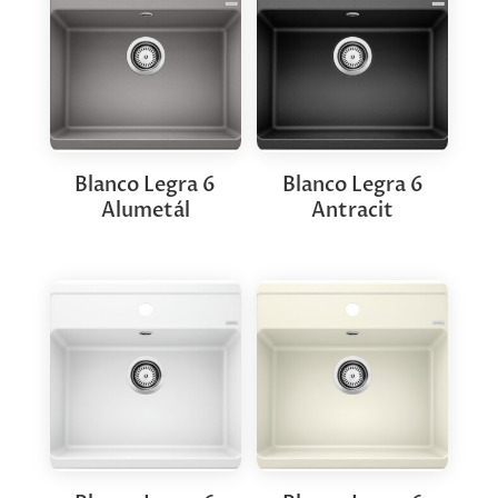
Blanco Legra 6
Blanco Legra 6
Alumetál
Antracit