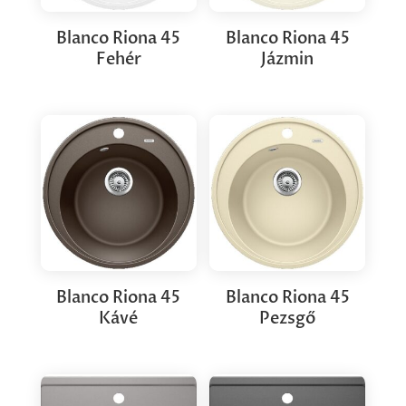
Blanco Riona 45
Blanco Riona 45
Fehér
Jázmin
Blanco Riona 45
Blanco Riona 45
Kávé
Pezsgő