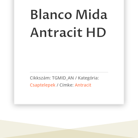
Blanco Mida
Antracit HD
Blanco
Mida
Cikkszám:
TGMID_AN
Kategória:
Antracit
Csaptelepek
Címke:
Antracit
HD
mennyiség