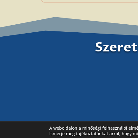
Szeret
A weboldalon a minőségi felhasználói élm
Látogassa meg Facebook oldalunkat is
Ismerje meg tájékoztatónkat arról, hogy m