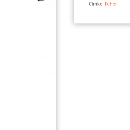
Címke:
Fehér
HD
mennyiség