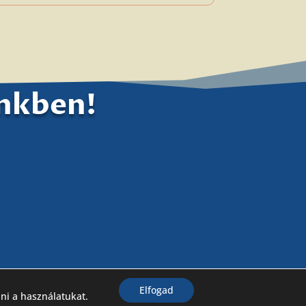
ünkben!
Elfogad
lni a használatukat.