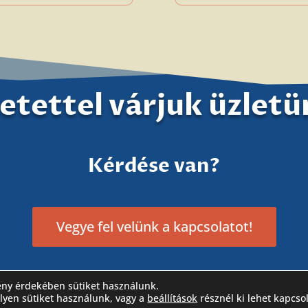
etettel várjuk üzlet
Kérdése van?
Vegye fel velünk a kapcsolatot!
ény érdekében sütiket használunk.
!
ilyen sütiket használunk, vagy a
beállítások
résznél ki lehet kapcso