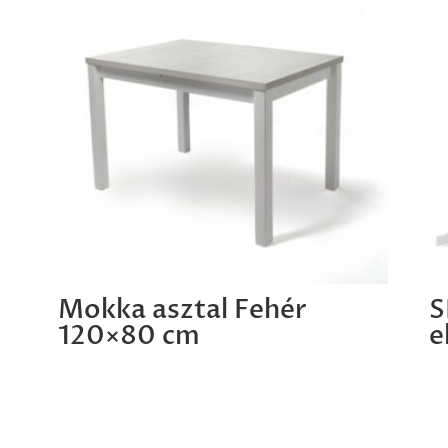
Mokka asztal Fehér
S
120×80 cm
e