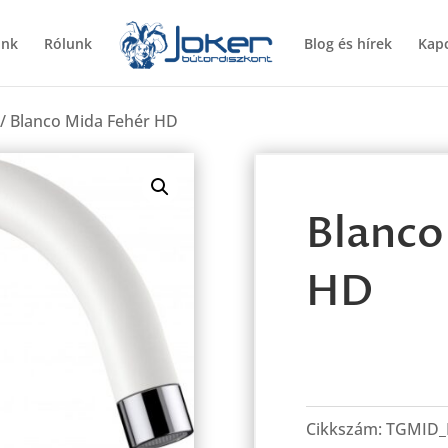
ünk
Rólunk
Blog és hírek
Kapc
/ Blanco Mida Fehér HD
Blanco
HD
Blanco
Mida
Cikkszám:
TGMID_
Fehér