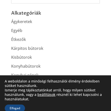
Alkategóriák
Ágykeretek
Egyéb
Étkezők
Kárpitos bútorok
Kisbútorok
Konyhabútorok
Konyhai gépek
A weboldalon a minőségi felhasználói élmény érdekében
sütiket használunk.
Ismerje meg tájékoztatónkat arról, hogy milyen sütiket
használunk, vagy a
beállítások
résznél ki lehet kapcsolni a
használatukat.
Elfogad
Látogassa meg Facebook oldalunkat is!