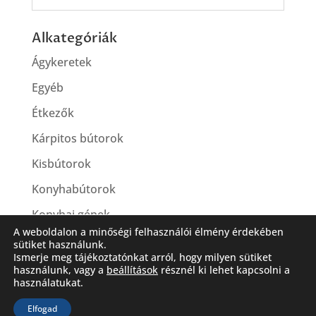
Alkategóriák
Ágykeretek
Egyéb
Étkezők
Kárpitos bútorok
Kisbútorok
Konyhabútorok
Konyhai gépek
A weboldalon a minőségi felhasználói élmény érdekében
sütiket használunk.
Ismerje meg tájékoztatónkat arról, hogy milyen sütiket
használunk, vagy a
beállítások
résznél ki lehet kapcsolni a
használatukat.
Elfogad
Látogassa meg Facebook oldalunkat is!