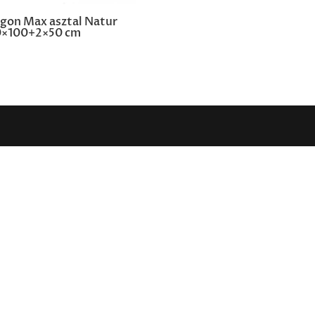
gon Max asztal Natur
×100+2×50 cm
!