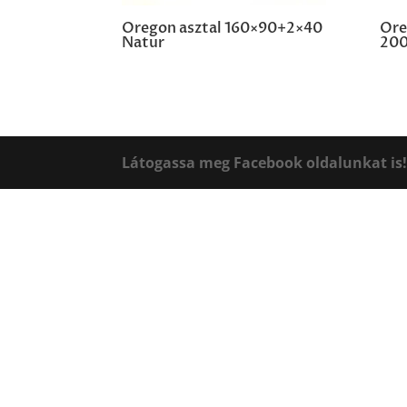
Oregon asztal 160×90+2×40
Ore
Natur
200
Látogassa meg Facebook oldalunkat is