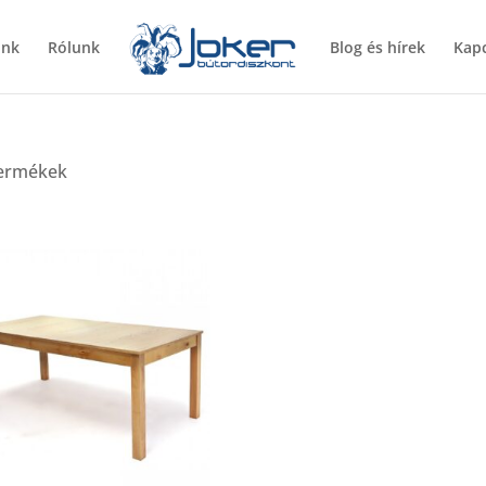
ünk
Rólunk
Blog és hírek
Kapc
termékek