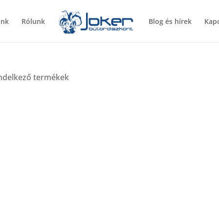
ünk
Rólunk
Blog és hírek
Kapc
ndelkező termékek