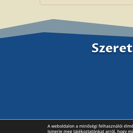
Szeret
A weboldalon a minőségi felhasználói élm
Látogassa meg Facebook oldalunkat is
Ismerje meg tájékoztatónkat arról, hogy m