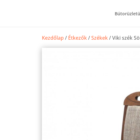
Bútorüzlet
Kezdőlap
/
Étkezők
/
Székek
/ Viki szék Sö