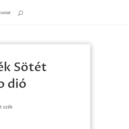
solat
ék Sötét
o dió
t szék