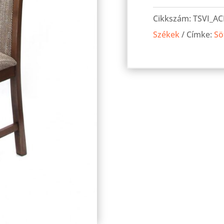
szék
Cikkszám:
TSVI_AC
Sötét
Székek
Címke:
Sö
avellino
dió
mennyiség