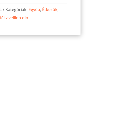
L
Kategóriák:
Egyéb
,
Étkezők
,
tét avellino dió