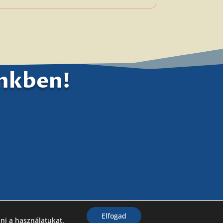
ünkben!
Elfogad
lni a használatukat.