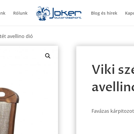
ünk
Rólunk
Blog és hírek
Kapc
tét avellino dió
Viki sz
avellin
Favázas kárpitozot
Viki