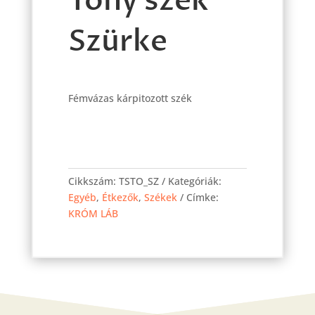
Tony szék
Szürke
Fémvázas kárpitozott szék
Tony
szék
Cikkszám:
TSTO_SZ
Kategóriák:
Szürke
Egyéb
,
Étkezők
,
Székek
Címke:
mennyiség
KRÓM LÁB