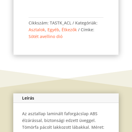
Stella
asztal
Cikkszám:
TASTK_ACL
Kategóriák:
Sötét
Asztalok
,
Egyéb
,
Étkezők
Címke:
avellino
Sötét avellino dió
dió
90x90
cm
fix
mennyiség
Leírás
Az asztallap laminált faforgácslap ABS
élzárással, biztonsági edzett üveggel.
Tömörfa pácolt lakkozott lábakkal. Méret: