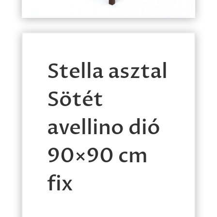
Stella asztal
Sötét
avellino dió
90×90 cm
fix