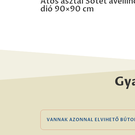
Atos asztal Sötét avellin
dió 90×90 cm
Gy
VANNAK AZONNAL ELVIHETŐ BÚTO