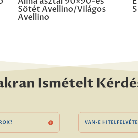
o
Alina asztal 90×90-es
E
Sötét Avellino/Világos
S
Avellino
akran Ismételt Kérdé
ROK?
VAN-E HITELFELVÉTE