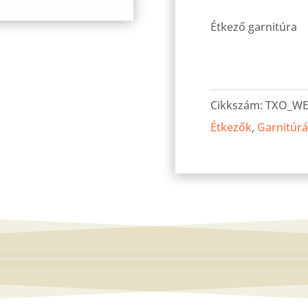
Étkező garnitúra
Oregon
asztal
Cikkszám:
TXO_WE
160-
Étkezők
,
Garnitúr
as
Wenge
+
6
db
Oregon
szék
Wenge
mennyiség