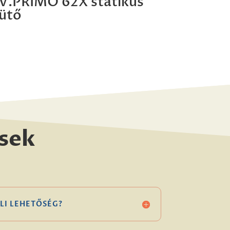
V.PRIMO 62X statikus
ütő
sek
LI LEHETŐSÉG?