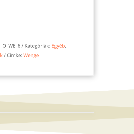
_O_WE_6
Kategóriák:
Egyéb
,
ák
Címke:
Wenge