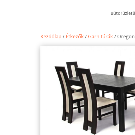
Bútorüzlet
Kezdőlap
/
Étkezők
/
Garnitúrák
/ Oregon