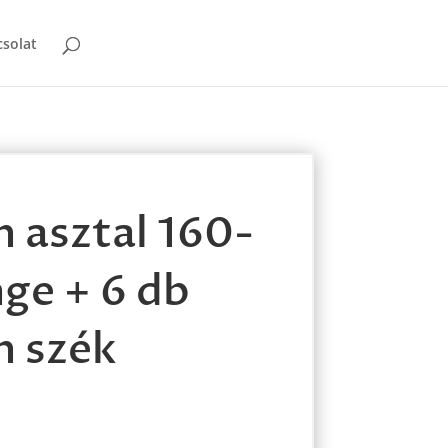
solat
 asztal 160-
ge + 6 db
 szék
e