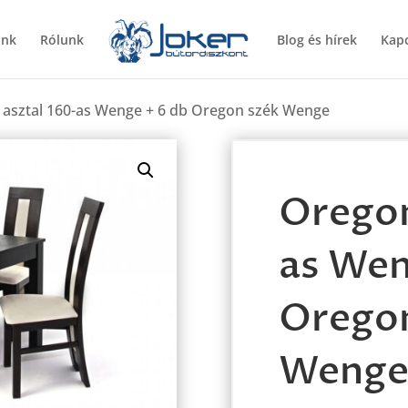
ünk
Rólunk
Blog és hírek
Kapc
 asztal 160-as Wenge + 6 db Oregon szék Wenge
Oregon
as Wen
Oregon
Weng