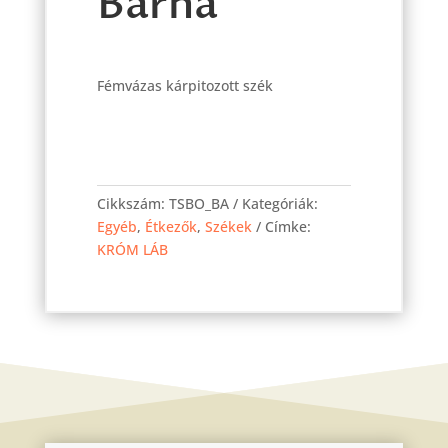
Barna
Fémvázas kárpitozott szék
Boston
szék
Cikkszám:
TSBO_BA
Kategóriák:
Barna
Egyéb
,
Étkezők
,
Székek
Címke:
mennyiség
KRÓM LÁB