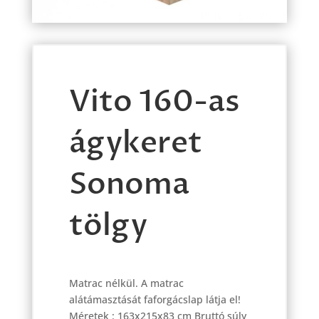
Vito 160-as
ágykeret
Sonoma
tölgy
Matrac nélkül. A matrac
alátámasztását faforgácslap látja el!
Méretek : 163x215x83 cm Bruttó súly