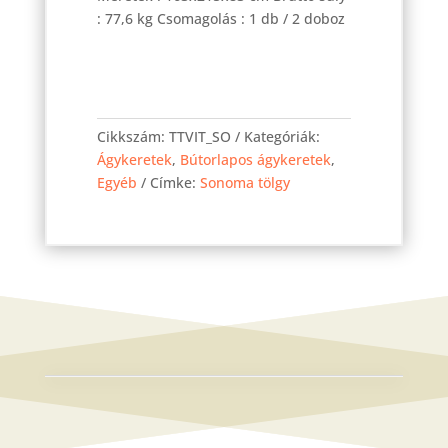
: 77,6 kg Csomagolás : 1 db / 2 doboz
Vito
160-
Cikkszám:
TTVIT_SO
Kategóriák:
as
Ágykeretek
,
Bútorlapos ágykeretek
,
ágykeret
Egyéb
Címke:
Sonoma tölgy
Sonoma
tölgy
mennyiség