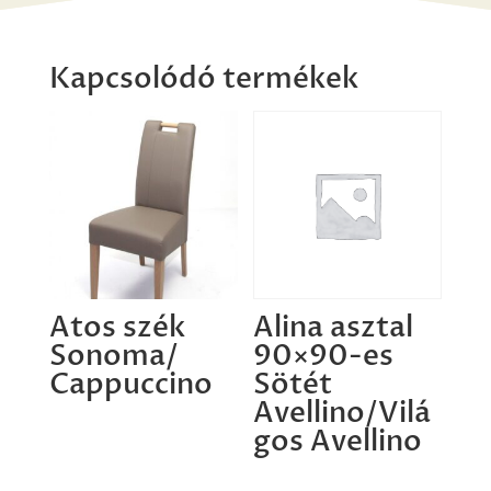
Kapcsolódó termékek
Atos szék
Alina asztal
Sonoma/
90×90-es
Cappuccino
Sötét
Avellino/Vilá
gos Avellino