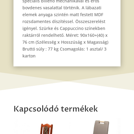
speciális billenő mechanikával és erős
bovdenes vasalattal történik. A lábazati
elemek anyaga szintén matt festett MDF
rozsdamentes díszítéssel. Összeszerelést
igényel. Szürke és Cappuccino színekben
raktárról rendelhető. Méret: 90x160+(40) x
76 cm (Szélesség x Hosszúság x Magasság)
Bruttó súly : 77 kg Csomagolás: 1 asztal/ 3
karton
Kapcsolódó termékek