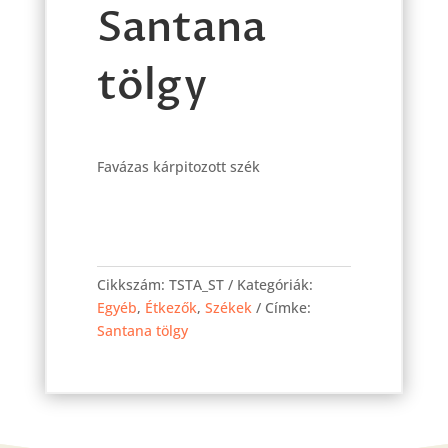
Santana
tölgy
Favázas kárpitozott szék
Tália
szék
Cikkszám:
TSTA_ST
Kategóriák:
Santana
Egyéb
,
Étkezők
,
Székek
Címke:
tölgy
Santana tölgy
mennyiség