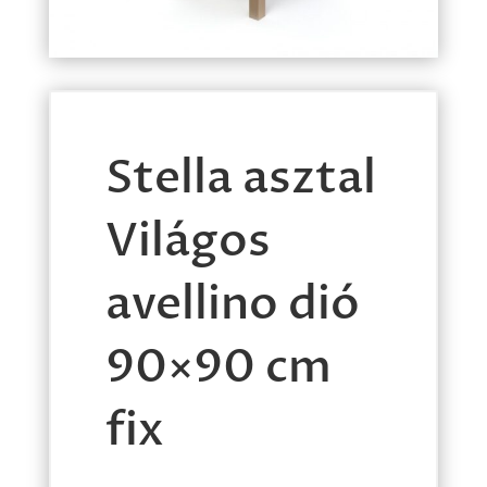
Stella asztal
Világos
avellino dió
90×90 cm
fix