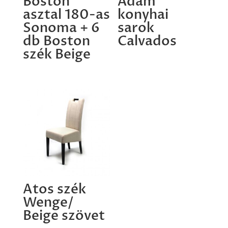
Boston
Ádám
asztal 180-as
konyhai
Sonoma + 6
sarok
db Boston
Calvados
szék Beige
Atos szék
Wenge/
Beige szövet