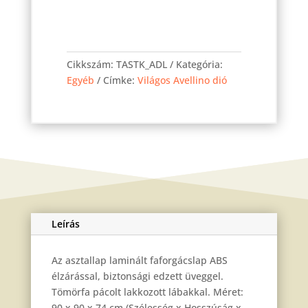
Stella
asztal
Cikkszám:
TASTK_ADL
Kategória:
Világos
Egyéb
Címke:
Világos Avellino dió
avellino
dió
90x90
cm
fix
mennyiség
Leírás
Az asztallap laminált faforgácslap ABS
élzárással, biztonsági edzett üveggel.
Tömörfa pácolt lakkozott lábakkal. Méret:
90 x 90 x 74 cm (Szélesség x Hosszúság x