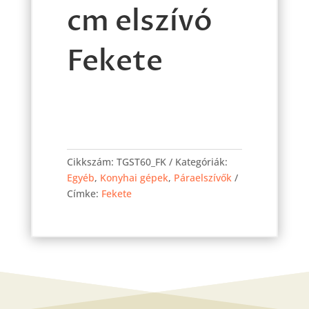
cm elszívó
Fekete
SILV.TRICOL
2240
Cikkszám:
TGST60_FK
Kategóriák:
60
Egyéb
,
Konyhai gépek
,
Páraelszívők
cm
Címke:
Fekete
elszívó
Fekete
mennyiség