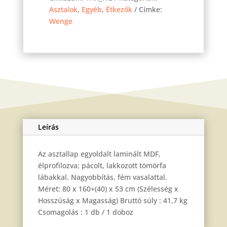
Wenge
Asztalok
,
Egyéb
,
Étkezők
Címke:
160
Wenge
cm
mennyiség
Leírás
Az asztallap egyoldalt laminált MDF,
élprofilozva; pácolt, lakkozott tömörfa
lábakkal. Nagyobbítás, fém vasalattal.
Méret: 80 x 160+(40) x 53 cm (Szélesség x
Hosszúság x Magasság) Bruttó súly : 41,7 kg
Csomagolás : 1 db / 1 doboz