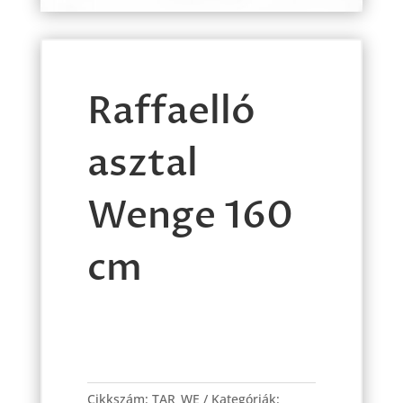
Raffaelló
asztal
Wenge 160
cm
Raffaelló
asztal
Cikkszám:
TAR_WE
Kategóriák: