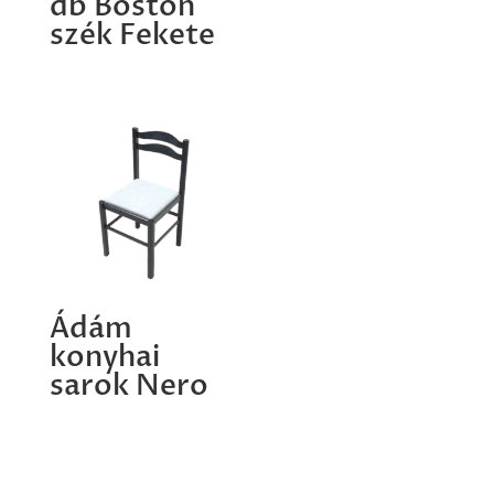
db Boston
szék Fekete
Ádám
konyhai
sarok Nero