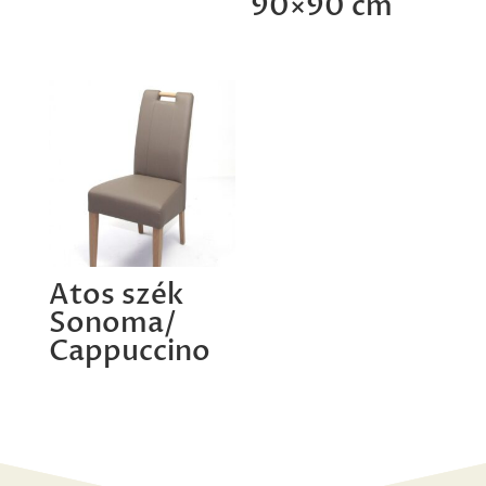
90×90 cm
Atos szék
Sonoma/
Cappuccino