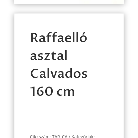
Raffaelló
asztal
Calvados
160 cm
Raffaelló
asztal
Cikkszám:
TAR_CA
Kategóriák: