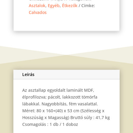
Calvados
Asztalok
,
Egyéb
,
Étkezők
Címke:
160
Calvados
cm
mennyiség
Leírás
Az asztallap egyoldalt laminált MDF,
élprofilozva; pácolt, lakkozott tömörfa
lábakkal. Nagyobbítás, fém vasalattal.
Méret: 80 x 160+(40) x 53 cm (Szélesség x
Hosszúság x Magasság) Bruttó súly : 41,7 kg
Csomagolás : 1 db / 1 doboz