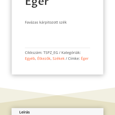
Éger
Favázas kárpitozott szék
Pizza
szék
Cikkszám:
TSPZ_EG
Kategóriák:
Éger
Egyéb
,
Étkezők
,
Székek
Címke:
Éger
mennyiség
Leírás