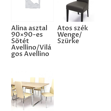
Alina asztal
Atos szék
90×90-es
Wenge/
Sötét
Szürke
Avellino/Vilá
gos Avellino