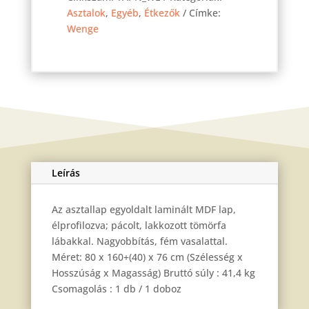
Wenge
Asztalok
,
Egyéb
,
Étkezők
Címke:
160(200)x80
Wenge
cm
mennyiség
Leírás
Az asztallap egyoldalt laminált MDF lap,
élprofilozva; pácolt, lakkozott tömörfa
lábakkal. Nagyobbítás, fém vasalattal.
Méret: 80 x 160+(40) x 76 cm (Szélesség x
Hosszúság x Magasság) Bruttó súly : 41,4 kg
Csomagolás : 1 db / 1 doboz