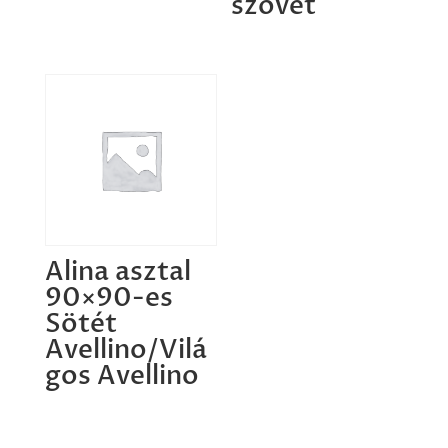
szövet
Alina asztal
90×90-es
Sötét
Avellino/Vilá
gos Avellino