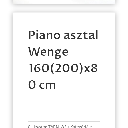
Piano asztal
Wenge
160(200)x8
0 cm
Piano
asztal
Cikkszám:
TAPN_WE
Kategóriák: