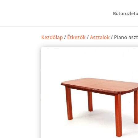
Bútorüzlet
Kezdőlap
/
Étkezők
/
Asztalok
/ Piano asz