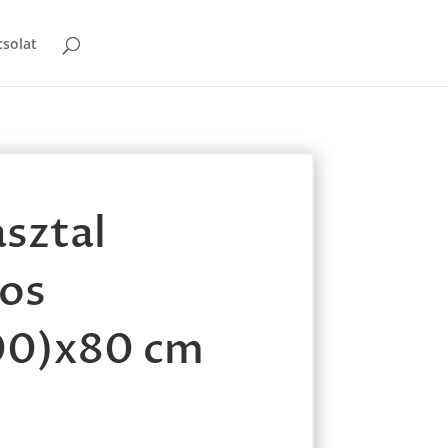
solat
asztal
os
00)x80 cm