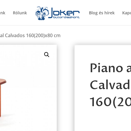
ünk
Rólunk
Blog és hírek
Kapc
tal Calvados 160(200)x80 cm
Piano 
Calvad
160(2
Piano