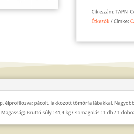
asztal
Cikkszám:
TAPN_C
Calvados
Étkezők
Címke:
C
160(200)x80
cm
mennyiség
p, élprofilozva; pácolt, lakkozott tömörfa lábakkal. Nagyobb
 Magasság) Bruttó súly : 41,4 kg Csomagolás : 1 db / 1 dobo