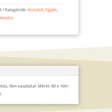
A
Kategóriák:
Asztalok
,
Egyéb
,
alvados
ítás, fém vasalattal. Méret: 80 x 160+
z