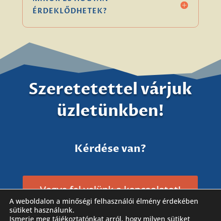
ÉRDEKLŐDHETEK?
Szeretetettel várjuk
üzletünkben!
Kérdése van?
Vegye fel velünk a kapcsolatot!
A weboldalon a minőségi felhasználói élmény érdekében
sütiket használunk.
Ismerje meg tájékoztatónkat arról, hogy milyen sütiket