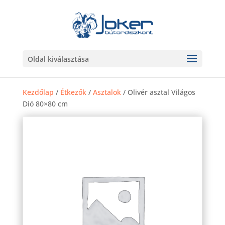
Oldal kiválasztása
Kezdőlap
/
Étkezők
/
Asztalok
/ Olivér asztal Világos
Dió 80×80 cm