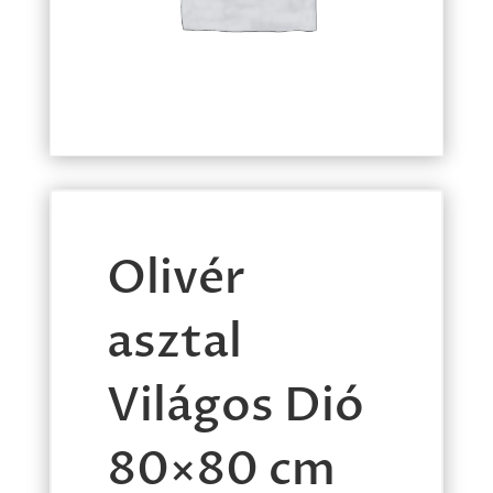
Olivér
asztal
Világos Dió
80×80 cm