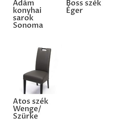
Ádám
Boss szék
konyhai
Éger
sarok
Sonoma
Atos szék
Wenge/
Szürke