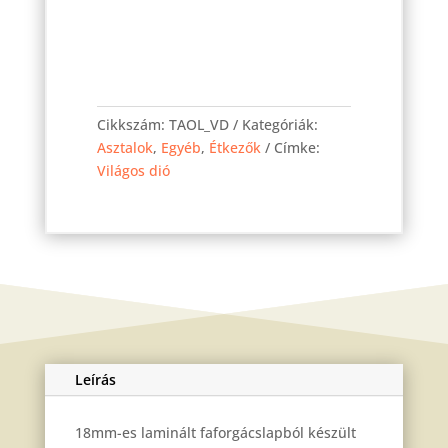
Olivér
asztal
Cikkszám:
TAOL_VD
Kategóriák:
Világos
Asztalok
,
Egyéb
,
Étkezők
Címke:
Dió
Világos dió
80x80
cm
mennyiség
Leírás
18mm-es laminált faforgácslapból készült