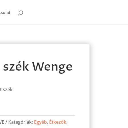
solat
 szék Wenge
t szék
WE
Kategóriák:
Egyéb
,
Étkezők
,