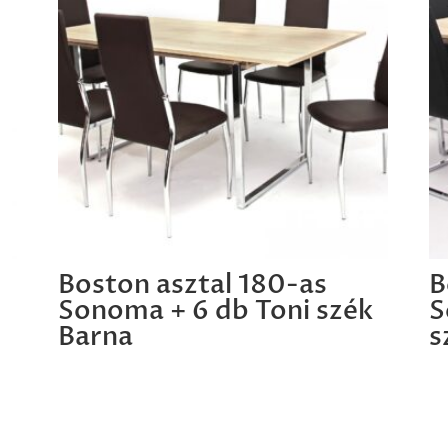
Boston asztal 180-as
B
Sonoma + 6 db Toni szék
S
Barna
s