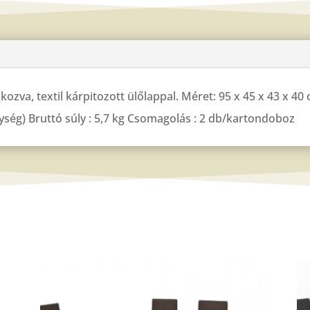
kozva, textil kárpitozott ülőlappal. Méret: 95 x 45 x 43 x 
élység) Bruttó súly : 5,7 kg Csomagolás : 2 db/kartondoboz