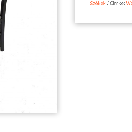
Székek
Címke:
W
mennyiség