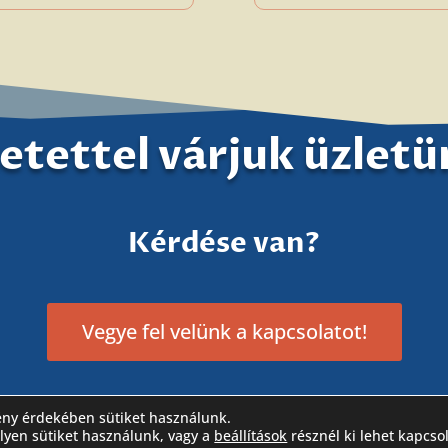
etettel várjuk üzlet
Kérdése van?
Vegye fel velünk a kapcsolatot!
ény érdekében sütiket használunk.
!
ilyen sütiket használunk, vagy a
beállítások
résznél ki lehet kapcso