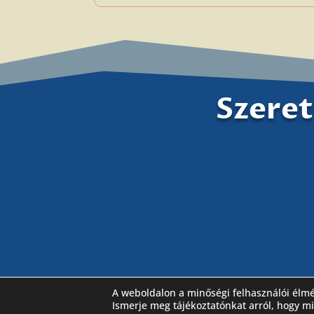
Szeret
A weboldalon a minőségi felhasználói élm
Látogassa meg Facebook oldalunkat is
Ismerje meg tájékoztatónkat arról, hogy m