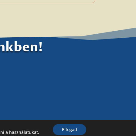
ünkben!
Elfogad
lni a használatukat.