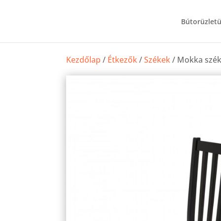
Bútorüzlet
Kezdőlap
/
Étkezők
/
Székek
/ Mokka szé