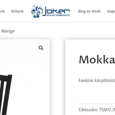
ünk
Rólunk
Blog és hírek
Kapc
k Wenge
Mokka
Favázas kárpitozot
Mokka
szék
Cikkszám:
TSMO_
Wenge