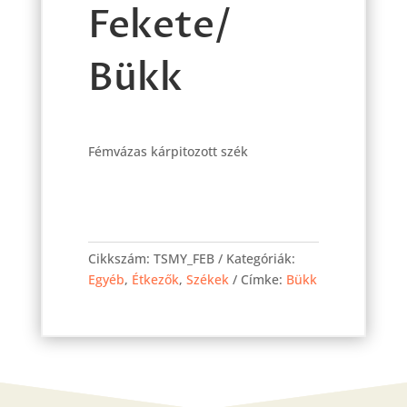
Fekete/
Bükk
Fémvázas kárpitozott szék
Maya
szék
Cikkszám:
TSMY_FEB
Kategóriák:
Fekete/
Egyéb
,
Étkezők
,
Székek
Címke:
Bükk
Bükk
mennyiség