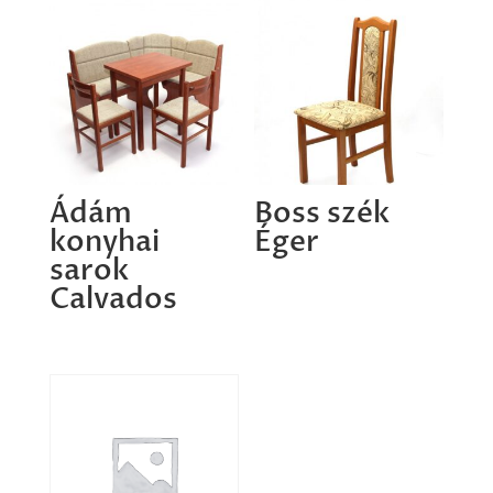
Ádám
Boss szék
konyhai
Éger
sarok
Calvados