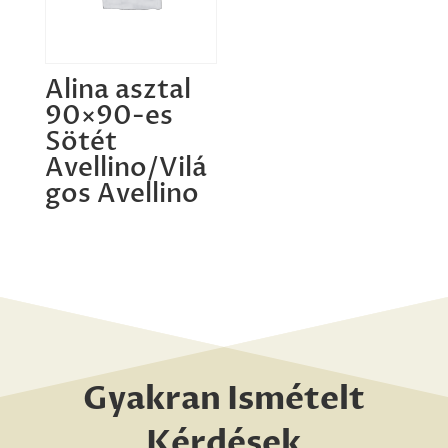
Alina asztal
90×90-es
Sötét
Avellino/Vilá
gos Avellino
Gyakran Ismételt
Kérdések