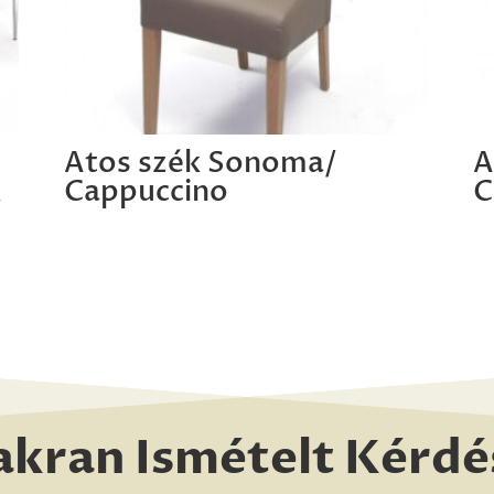
Atos szék Sonoma/
A
k
Cappuccino
C
akran Ismételt Kérdé