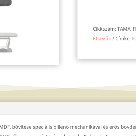
Marko
asztal
Cikkszám:
TAMA_F
Fehér/Szürke
Étkezők
Címke:
F
160-
as
mennyiség
MDF, bővítése speciális billenő mechanikával és erős bovdene