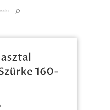
solat
asztal
Szürke 160-
m