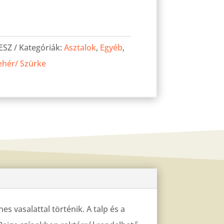
ESZ
Kategóriák:
Asztalok
,
Egyéb
,
ehér/ Szürke
s vasalattal történik. A talp és a