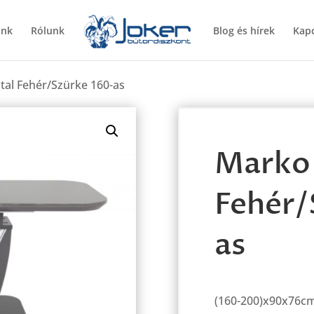
ünk
Rólunk
Blog és hírek
Kapc
tal Fehér/Szürke 160-as
Marko 
Fehér/
as
(160-200)x90x76c