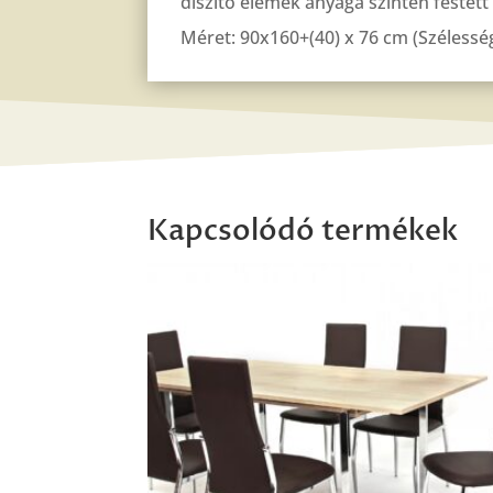
díszítő elemek anyaga szintén festet
Méret: 90x160+(40) x 76 cm (Szélessé
Kapcsolódó termékek