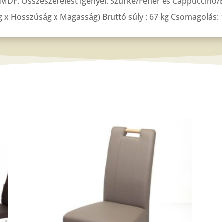
t MDF. Összeszerelést igényel. Szürke/Fehér és Cappuccino/
g x Hosszúság x Magasság) Bruttó súly : 67 kg Csomagolás: 1