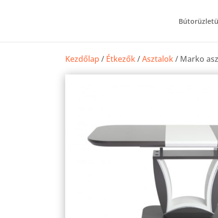
Bútorüzlet
Kezdőlap
/
Étkezők
/
Asztalok
/ Marko asz