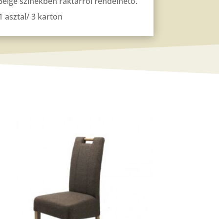
Beige színekben raktárról rendelhető.
 asztal/ 3 karton