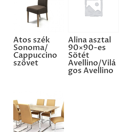
Atos szék
Alina asztal
Sonoma/
90×90-es
Cappuccino
Sötét
szövet
Avellino/Vilá
gos Avellino