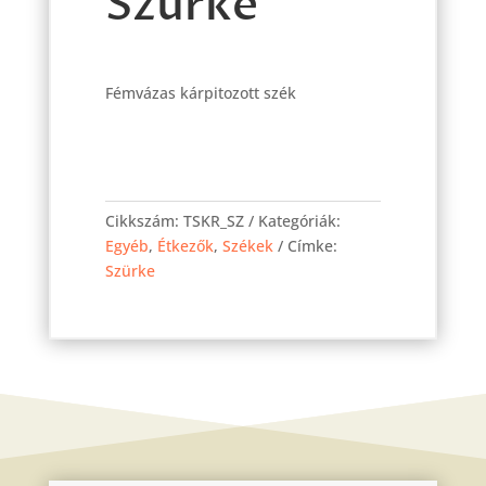
Szürke
Fémvázas kárpitozott szék
Kris
szék
Cikkszám:
TSKR_SZ
Kategóriák:
Szürke
Egyéb
,
Étkezők
,
Székek
Címke:
mennyiség
Szürke