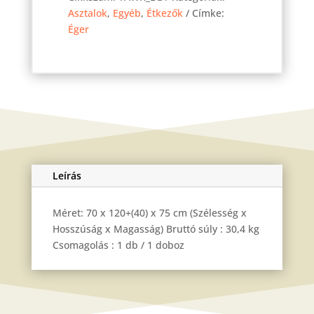
asztal
Asztalok
,
Egyéb
,
Étkezők
Címke:
Éger
Éger
120(160)x70
cm
mennyiség
Leírás
Méret: 70 x 120+(40) x 75 cm (Szélesség x
Hosszúság x Magasság) Bruttó súly : 30,4 kg
Csomagolás : 1 db / 1 doboz