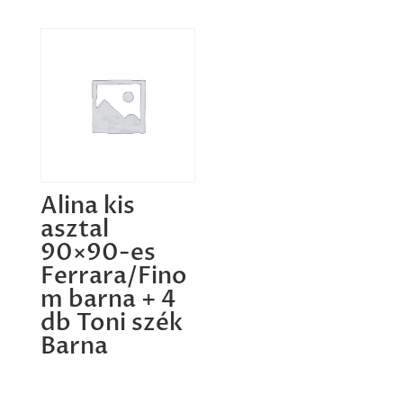
Alina kis
asztal
90×90-es
Ferrara/Fino
m barna + 4
db Toni szék
Barna