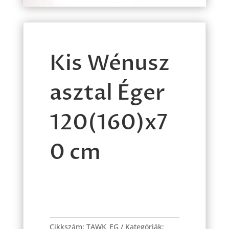
Kis Wénusz
asztal Éger
120(160)x7
0 cm
Kis
Wénusz
Cikkszám:
TAWK_EG
Kategóriák: