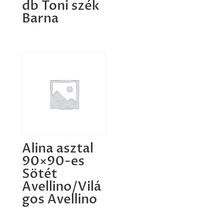
db Toni szék
Barna
Alina asztal
90×90-es
Sötét
Avellino/Vilá
gos Avellino