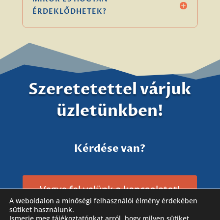
ÉRDEKLŐDHETEK?
Szeretetettel várjuk
üzletünkben!
Kérdése van?
Vegye fel velünk a kapcsolatot!
A weboldalon a minőségi felhasználói élmény érdekében
sütiket használunk.
Ismerje meg tájékoztatónkat arról, hogy milyen sütiket