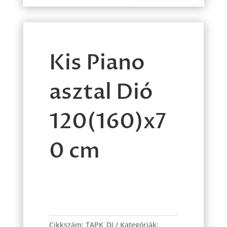
Kis Piano
asztal Dió
120(160)x7
0 cm
Kis
Piano
Cikkszám:
TAPK_DI
Kategóriák: