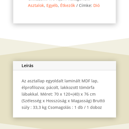
asztal
Asztalok
,
Egyéb
,
Étkezők
Címke:
Dió
Dió
120(160)x70
cm
mennyiség
Leírás
Az asztallap egyoldalt laminált MDF lap,
élprofilozva; pácolt, lakkozott tömörfa
lábakkal. Méret: 70 x 120+(40) x 76 cm
(Szélesség x Hosszúság x Magasság) Bruttó
súly : 33,3 kg Csomagolás : 1 db / 1 doboz