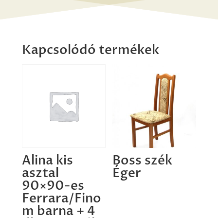
Kapcsolódó termékek
Alina kis
Boss szék
asztal
Éger
90×90-es
Ferrara/Fino
m barna + 4