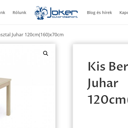
ünk
Rólunk
Blog és hírek
Kapc
 asztal Juhar 120cm(160)x70cm
Kis Ber
Juhar
120cm
Kis