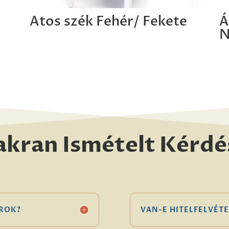
Atos szék Fehér/ Fekete
Á
N
akran Ismételt Kérdé
ROK?
VAN-E HITELFELVÉTE