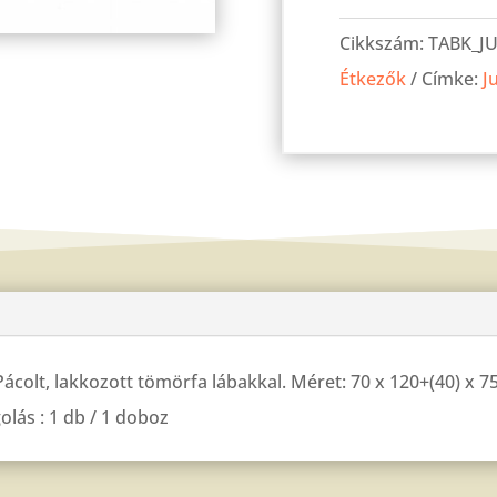
Berta
Cikkszám:
TABK_J
asztal
Étkezők
Címke:
J
Juhar
120cm(160)x70cm
mennyiség
 Pácolt, lakkozott tömörfa lábakkal. Méret: 70 x 120+(40) x 
lás : 1 db / 1 doboz