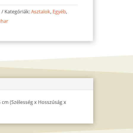
U
Kategóriák:
Asztalok
,
Egyéb
,
uhar
75 cm (Szélesség x Hosszúság x