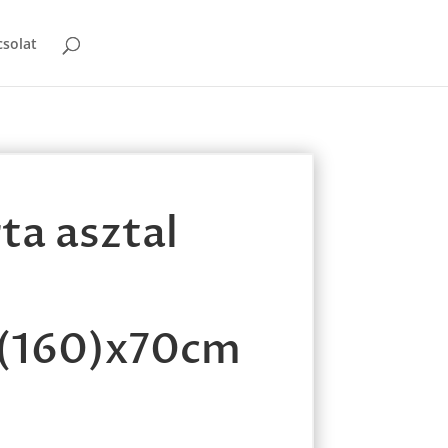
solat
ta asztal
(160)x70cm