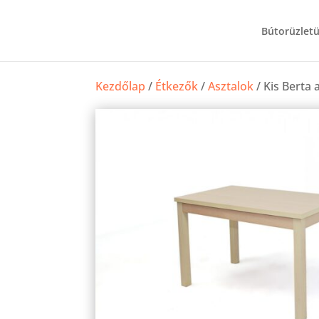
Bútorüzlet
Kezdőlap
/
Étkezők
/
Asztalok
/ Kis Berta