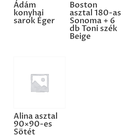
Ádám
Boston
konyhai
asztal 180-as
sarok Éger
Sonoma + 6
db Toni szék
Beige
Alina asztal
90×90-es
Sötét