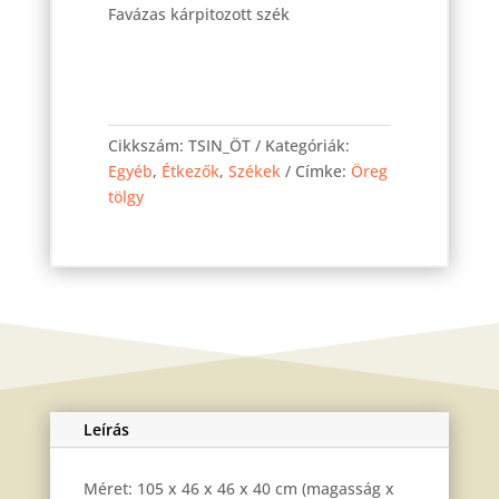
Favázas kárpitozott szék
Indiana
szék
Cikkszám:
TSIN_ÖT
Kategóriák:
Öreg
Egyéb
,
Étkezők
,
Székek
Címke:
Öreg
tölgy
tölgy
mennyiség
Leírás
Méret: 105 x 46 x 46 x 40 cm (magasság x