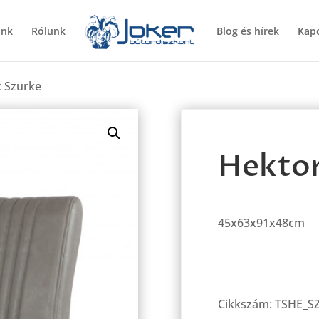
ünk
Rólunk
Blog és hírek
Kapc
k Szürke
Hektor
45x63x91x48cm
Hektor
szék
Cikkszám:
TSHE_S
Szürke