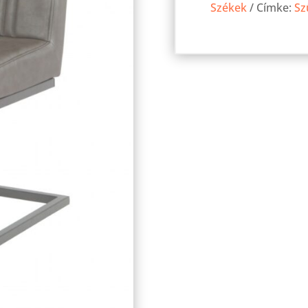
Székek
Címke:
Sz
mennyiség