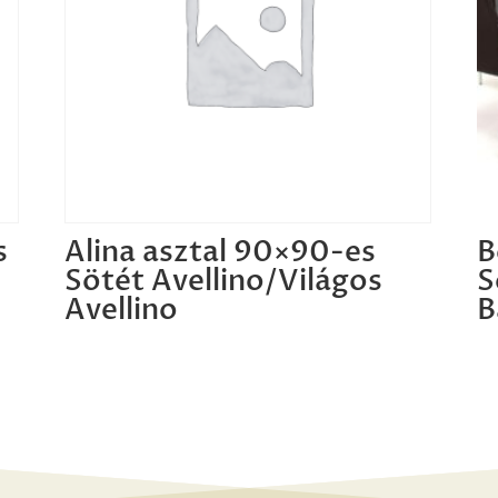
s
Alina asztal 90×90-es
B
4
Sötét Avellino/Világos
S
Avellino
B