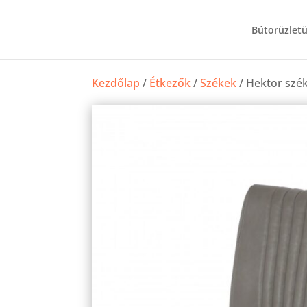
Bútorüzlet
Kezdőlap
/
Étkezők
/
Székek
/ Hektor szé