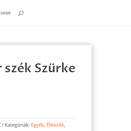
solat
 szék Szürke
Z
Kategóriák:
Egyéb
,
Étkezők
,