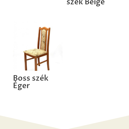
szék Beige
Boss szék
Éger