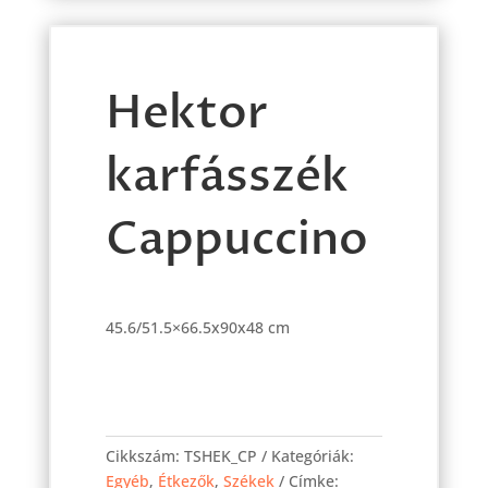
Hektor
karfásszék
Cappuccino
45.6/51.5×66.5x90x48 cm
Hektor
karfásszék
Cikkszám:
TSHEK_CP
Kategóriák:
Cappuccino
Egyéb
,
Étkezők
,
Székek
Címke: