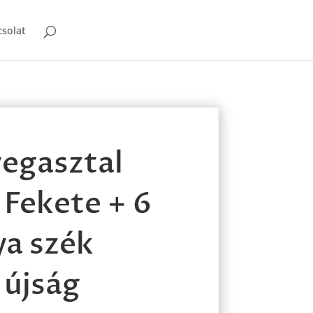
solat
vegasztal
 Fekete + 6
a szék
 újság