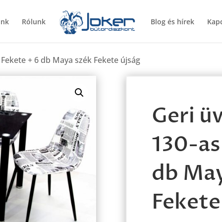
ünk
Rólunk
Blog és hírek
Kapc
 Fekete + 6 db Maya szék Fekete újság
Geri ü
130-as
db May
Fekete