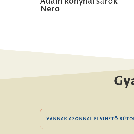
Ádám konyhai sarok
Nero
Gy
VANNAK AZONNAL ELVIHETŐ BÚTO