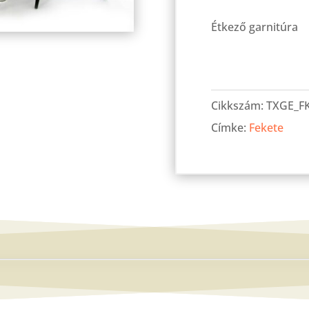
Étkező garnitúra
Geri
üvegasztal
Cikkszám:
TXGE_F
130-
Címke:
Fekete
as
Fekete
+
6
db
Maya
szék
Fekete
újság
mennyiség