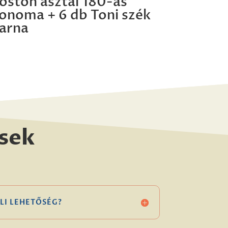
oston asztal 180-as
onoma + 6 db Toni szék
arna
sek
LI LEHETŐSÉG?