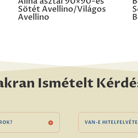
Alina asztal 90×90-es
B
Sötét Avellino/Világos
S
Avellino
B
akran Ismételt Kérdé
ROK?
VAN-E HITELFELVÉTE