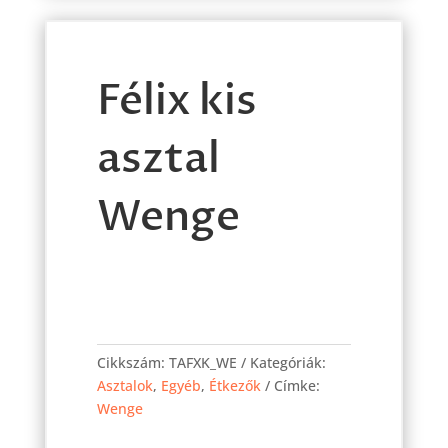
Félix kis
asztal
Wenge
Félix
kis
Cikkszám:
TAFXK_WE
Kategóriák:
asztal
Asztalok
,
Egyéb
,
Étkezők
Címke:
Wenge
Wenge
mennyiség