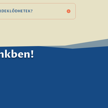
ÉRDEKLŐDHETEK?
ünkben!