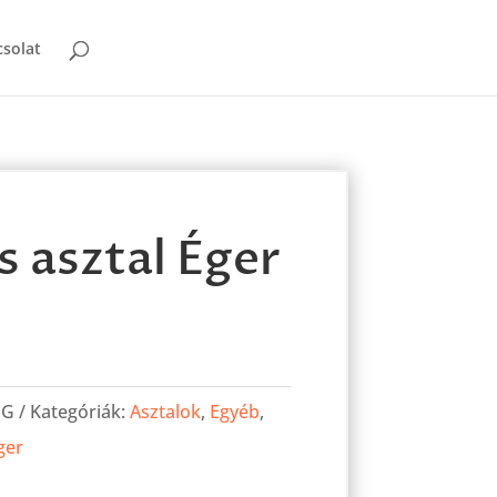
solat
is asztal Éger
EG
Kategóriák:
Asztalok
,
Egyéb
,
ger