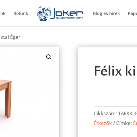
ünk
Rólunk
Blog és hírek
Kapc
sztal Éger
Félix k
Félix
kis
Cikkszám:
TAFXK_
asztal
Étkezők
Címke:
É
Éger
mennyiség