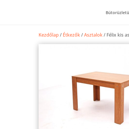
Bútorüzlet
Kezdőlap
/
Étkezők
/
Asztalok
/ Félix kis a