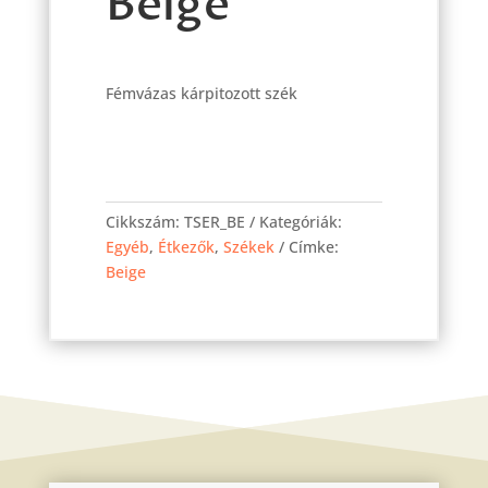
Beige
Fémvázas kárpitozott szék
Ervin
szék
Cikkszám:
TSER_BE
Kategóriák:
Beige
Egyéb
,
Étkezők
,
Székek
Címke:
mennyiség
Beige