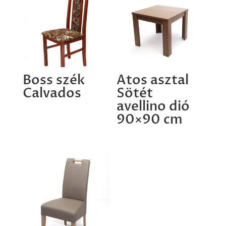
Boss szék
Atos asztal
Calvados
Sötét
avellino dió
90×90 cm