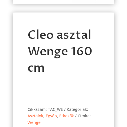
Cleo asztal
Wenge 160
cm
Cleo
asztal
Cikkszám:
TAC_WE
Kategóriák:
Wenge
Asztalok
,
Egyéb
,
Étkezők
Címke:
160
Wenge