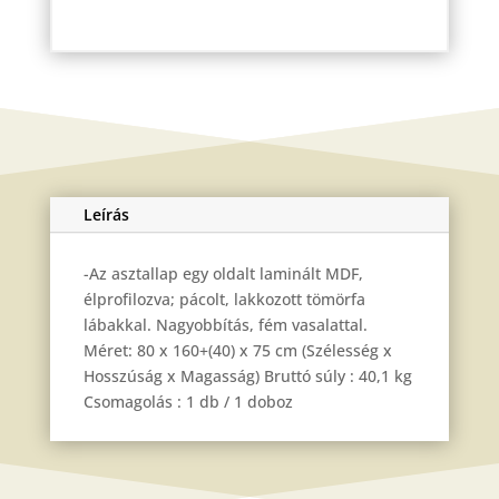
cm
mennyiség
Leírás
-Az asztallap egy oldalt laminált MDF,
élprofilozva; pácolt, lakkozott tömörfa
lábakkal. Nagyobbítás, fém vasalattal.
Méret: 80 x 160+(40) x 75 cm (Szélesség x
Hosszúság x Magasság) Bruttó súly : 40,1 kg
Csomagolás : 1 db / 1 doboz