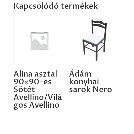
Kapcsolódó termékek
Alina asztal
Ádám
90×90-es
konyhai
Sötét
sarok Nero
Avellino/Vilá
gos Avellino