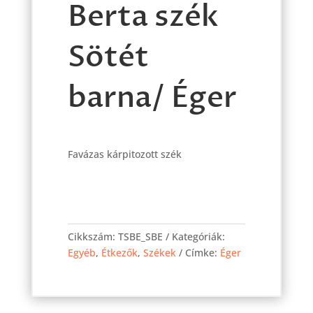
Berta szék
Sötét
barna/ Éger
Favázas kárpitozott szék
Berta
szék
Cikkszám:
TSBE_SBE
Kategóriák:
Sötét
Egyéb
,
Étkezők
,
Székek
Címke:
Éger
barna/
Éger
mennyiség