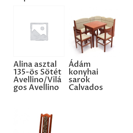
Alina asztal
Ádám
135-ös Sötét
konyhai
Avellino/Vilá
sarok
gos Avellino
Calvados