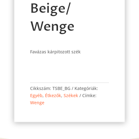
Beige/
Wenge
Favázas kárpitozott szék
Berta
szék
Cikkszám:
TSBE_BG
Kategóriák:
Beige/
Egyéb
,
Étkezők
,
Székek
Címke:
Wenge
Wenge
mennyiség