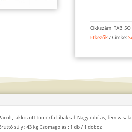
Berta
asztal
Cikkszám:
TAB_SO
Sonoma
Étkezők
Címke:
S
160cm(200)x80cm
mennyiség
 Pácolt, lakkozott tömörfa lábakkal. Nagyobbítás, fém vasala
ruttó súly : 43 kg Csomagolás : 1 db / 1 doboz