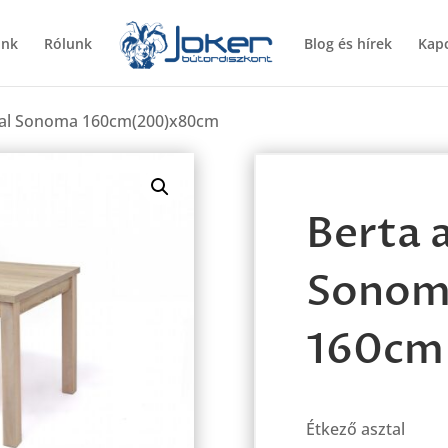
ünk
Rólunk
Blog és hírek
Kapc
ztal Sonoma 160cm(200)x80cm
Berta 
Sonom
160cm
Étkező asztal