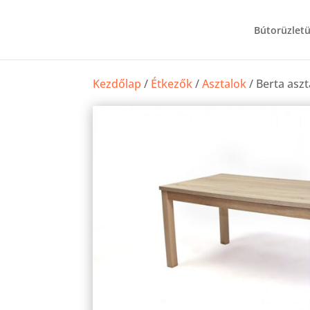
Bútorüzlet
Kezdőlap
/
Étkezők
/
Asztalok
/ Berta as