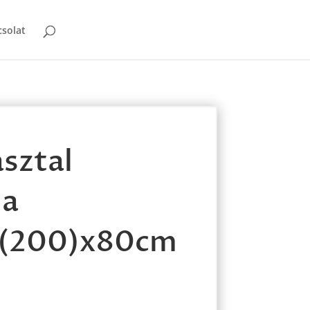
solat
asztal
a
(200)x80cm