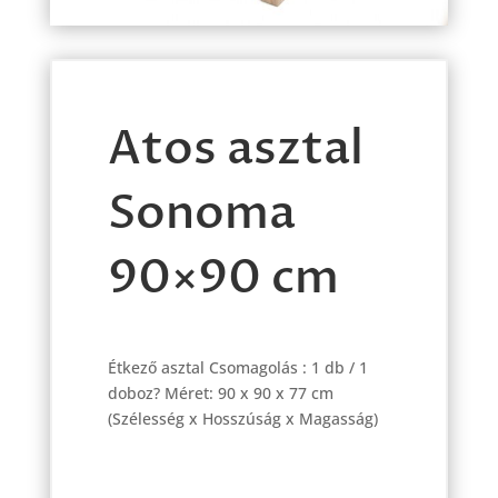
Atos asztal
Sonoma
90×90 cm
Étkező asztal Csomagolás : 1 db / 1
doboz? Méret: 90 x 90 x 77 cm
(Szélesség x Hosszúság x Magasság)
Atos