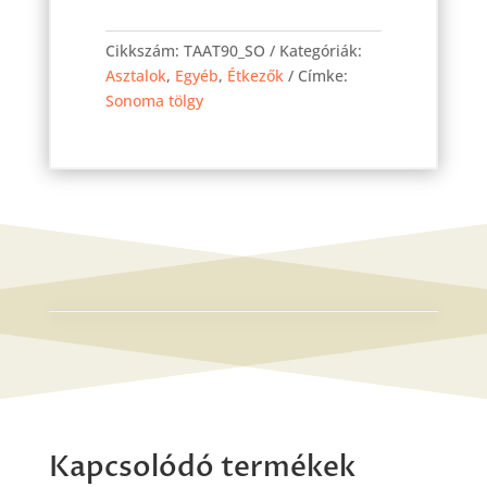
asztal
Cikkszám:
TAAT90_SO
Kategóriák:
Sonoma
Asztalok
,
Egyéb
,
Étkezők
Címke:
90x90
Sonoma tölgy
cm
mennyiség
Kapcsolódó termékek