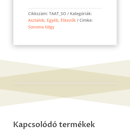
asztal
Cikkszám:
TAAT_SO
Kategóriák:
Sonoma
Asztalok
,
Egyéb
,
Étkezők
Címke:
160
Sonoma tölgy
cm
mennyiség
Kapcsolódó termékek