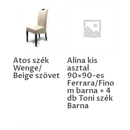
Atos szék
Alina kis
Wenge/
asztal
Beige szövet
90×90-es
Ferrara/Fino
m barna + 4
db Toni szék
Barna