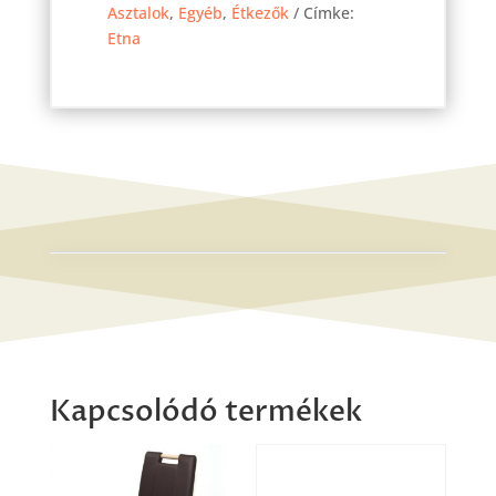
Asztalok
,
Egyéb
,
Étkezők
Címke:
160
Etna
cm
mennyiség
Kapcsolódó termékek