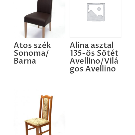
Atos szék
Alina asztal
Sonoma/
135-ös Sötét
Barna
Avellino/Vilá
gos Avellino