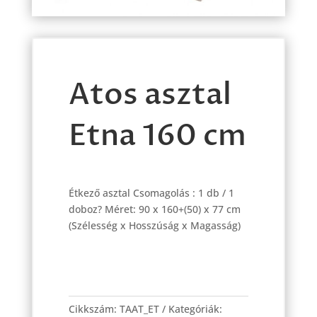
Atos asztal
Etna 160 cm
Étkező asztal Csomagolás : 1 db / 1
doboz? Méret: 90 x 160+(50) x 77 cm
(Szélesség x Hosszúság x Magasság)
Atos
asztal
Cikkszám:
TAAT_ET
Kategóriák:
Etna