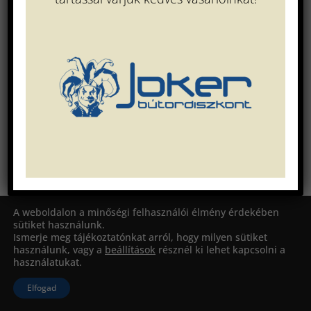
A weboldalon a minőségi felhasználói élmény érdekében
sütiket használunk.
Ismerje meg tájékoztatónkat arról, hogy milyen sütiket
használunk, vagy a
beállítások
résznél ki lehet kapcsolni a
használatukat.
Elfogad