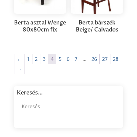
Berta asztal Wenge
Berta bárszék
80x80cm fix
Beige/ Calvados
←
1
2
3
4
5
6
7
…
26
27
28
→
Keresés…